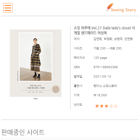
소잉 하루에 Vol.27 Daily lady's closet 사
계절 핸드메이드 여성복
저자
김연희, 박정화, 오현주, 전연희
사이즈
가로 230 * 세로 290
페이지수
120 page
ISBN
9791188062386
발매일
2021-05-13
출판사
핸디스 소잉스토리
가격
\18,000
난이도
★★★☆☆
판매중인 사이트