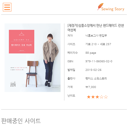
[재정가]심플소잉에서 만난 핸드메이드 린넨
여성복
저자
니혼보그사 편집부
사이즈
가로 210 * 세로 257
페이지수
88 page
ISBN
979-11-86065-02-0
발매일
2015-02-26
출판사
핸디스 소잉스토리
가격
\7,000
난이도
★★★☆☆
판매중인 사이트