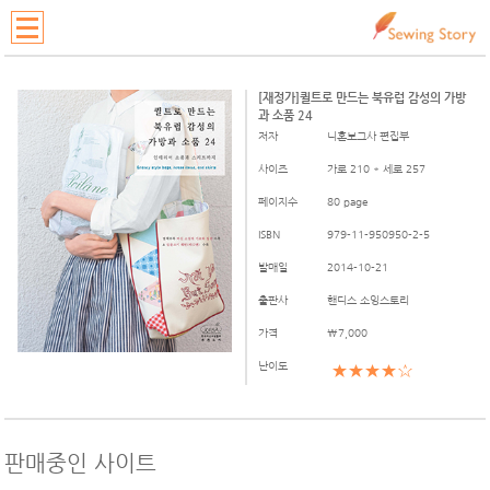
[재정가]퀼트로 만드는 북유럽 감성의 가방
과 소품 24
저자
니혼보그사 편집부
사이즈
가로 210 * 세로 257
페이지수
80 page
ISBN
979-11-950950-2-5
발매일
2014-10-21
출판사
핸디스 소잉스토리
가격
\7,000
난이도
★★★★☆
판매중인 사이트