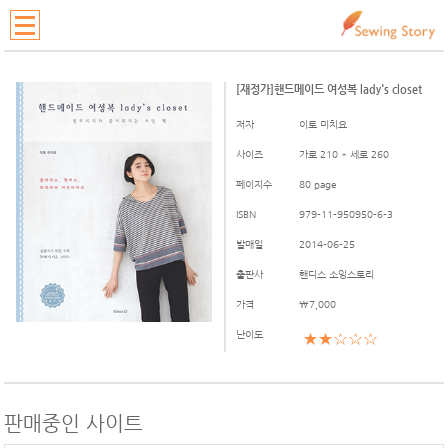
[재정가]핸드메이드 여성복 lady's closet
저자
이토 미치요
사이즈
가로 210 * 세로 260
페이지수
80 page
ISBN
979-11-950950-6-3
발매일
2014-06-25
출판사
핸디스 소잉스토리
가격
\7,000
난이도
★★☆☆☆
판매중인 사이트